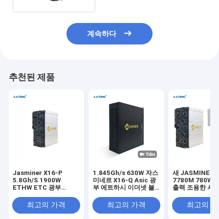
계속하다
추천된 제품
Jasminer X16-P
1.845Gh/s 630W 자스
새 JASMINER 
5.8Gh/S 1900W
미네르 X16-Q Asic 광
7780M 780W 4
ETHW ETC 광부
부 에트하시 이더넷 블
출력 조용한 서
Jasminer X16 높은 처
록 체인 광부
리량 전력 서버
최고의 가격
최고의 가격
최고의 