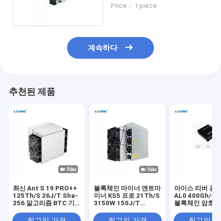
5-95%
Price： 1 piece
계속하다
추천된 제품
최신 Ant S 19 PRO++
블록체인 마이너 앤트마
아이스 리버 광산
125Th/S 26J/T Sha-
이너 KS5 프로 21Th/S
AL0 400Gh/s 
256 알고리즘 BTC 기
3150W 150J/T
블록체인 암호화
계
KHeavyHash 알고리즘
광산
KAS 아시크 마이너 광
최고의 가격
최고의 가격
최고의 