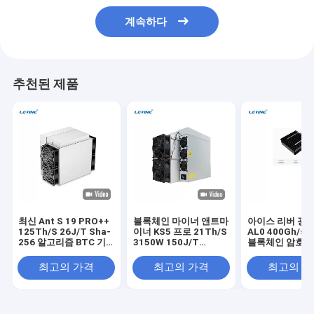
계속하다
추천된 제품
최신 Ant S 19 PRO++
블록체인 마이너 앤트마
아이스 리버 광산
125Th/S 26J/T Sha-
이너 KS5 프로 21Th/S
AL0 400Gh/s 
256 알고리즘 BTC 기
3150W 150J/T
블록체인 암호화
계
KHeavyHash 알고리즘
광산
KAS 아시크 마이너 광
최고의 가격
최고의 가격
최고의 
산용 카스파 앤트마이너
KS5