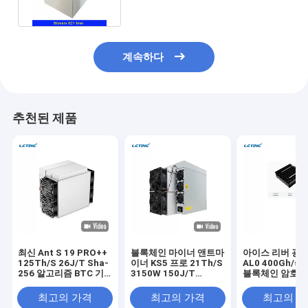
계속하다
추천된 제품
최신 Ant S 19 PRO++
블록체인 마이너 앤트마
아이스 리버 광산
125Th/S 26J/T Sha-
이너 KS5 프로 21Th/S
AL0 400Gh/s 
256 알고리즘 BTC 기
3150W 150J/T
블록체인 암호화
계
KHeavyHash 알고리즘
광산
KAS 아시크 마이너 광
최고의 가격
최고의 가격
최고의 
산용 카스파 앤트마이너