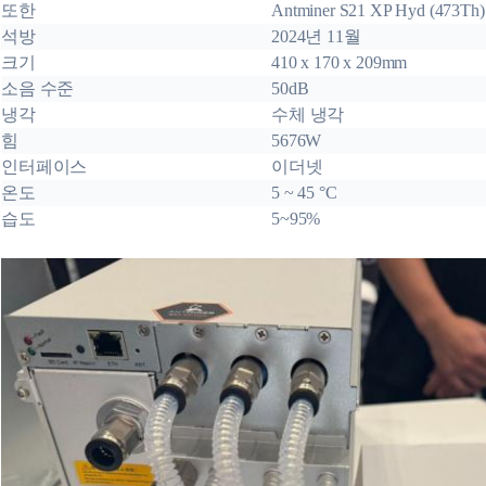
또한
Antminer S21 XP Hyd (473Th)
석방
2024년 11월
크기
410 x 170 x 209mm
소음 수준
50dB
냉각
수체 냉각
힘
5676W
인터페이스
이더넷
온도
5 ~ 45 °C
습도
5~95%