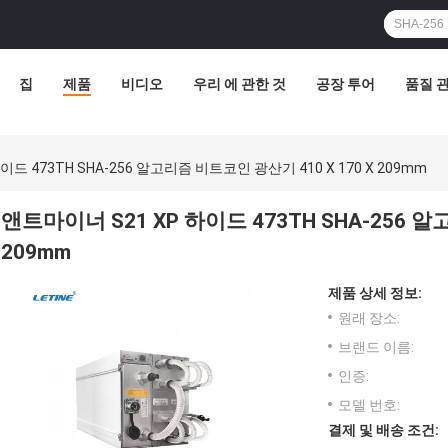
집
제품
비디오
우리 에 관한 것
공장 투어
품질 
이드 473TH SHA-256 알고리즘 비트코인 광산기 410 X 170 X 209mm
앤트마이너 S21 XP 하이드 473TH SHA-256 알
209mm
제품 상세 정보:
원래 장소:
브랜드 이름:
인증:
모델 번호:
결제 및 배송 조건: