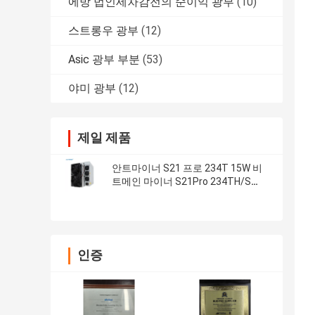
에방 법인세차감전의 순이익 광부
(10)
스트롱우 광부
(12)
Asic 광부 부분
(53)
야미 광부
(12)
제일 제품
안트마이너 S21 프로 234T 15W 비
트메인 마이너 S21Pro 234TH/S
S21 200T 암호화 광산 기계
인증