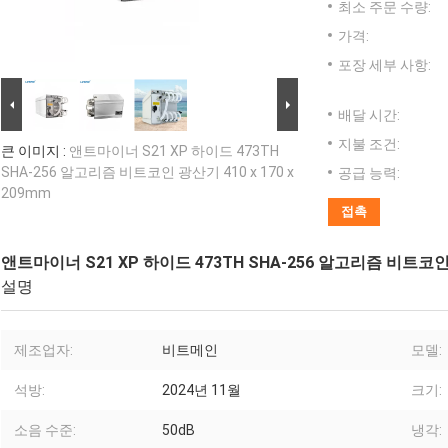
최소 주문 수량:
가격:
포장 세부 사항:
배달 시간:
지불 조건:
큰 이미지 :
앤트마이너 S21 XP 하이드 473TH
SHA-256 알고리즘 비트코인 광산기 410 x 170 x
공급 능력:
209mm
접촉
앤트마이너 S21 XP 하이드 473TH SHA-256 알고리즘 비트코인 광
설명
제조업자:
비트메인
모델:
석방:
2024년 11월
크기:
소음 수준:
50dB
냉각: