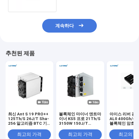
계속하다
추천된 제품
최신 Ant S 19 PRO++
블록체인 마이너 앤트마
아이스 리버 광산
125Th/S 26J/T Sha-
이너 KS5 프로 21Th/S
AL0 400Gh/s 
256 알고리즘 BTC 기
3150W 150J/T
블록체인 암호화
계
KHeavyHash 알고리즘
광산
KAS 아시크 마이너 광
최고의 가격
최고의 가격
최고의 
산용 카스파 앤트마이너