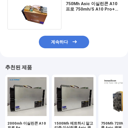
750Mh Asic 이실린콘 A10
프로 750mh/S A10 Pro+
1350W
계속하다
추천된 제품
2000mh 이실린콘 A10
1500Mh 에트하시 알고
750Mh 720M
프로 8g
리즘 이실린콘 Asic 광
콘 Asic 광부 A1