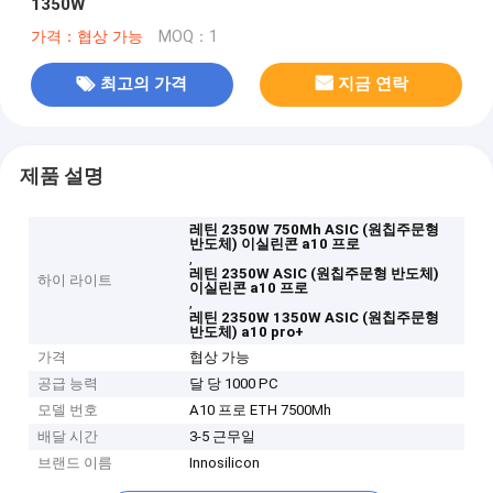
1350W
가격：협상 가능
MOQ：1
최고의 가격
지금 연락
제품 설명
레틴 2350W 750Mh ASIC (원칩주문형
반도체) 이실린콘 a10 프로
,
레틴 2350W ASIC (원칩주문형 반도체)
하이 라이트
이실린콘 a10 프로
,
레틴 2350W 1350W ASIC (원칩주문형
반도체) a10 pro+
가격
협상 가능
공급 능력
달 당 1000 PC
모델 번호
A10 프로 ETH 7500Mh
배달 시간
3-5 근무일
브랜드 이름
Innosilicon