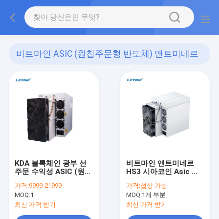
비트마인 ASIC (원칩주문형 반도체) 앤트미네르
(590)
KDA 블록체인 광부 선
비트마인 앤트미네르
주문 수익성 ASIC (원칩
HS3 시아코인 Asic 광
주문형 반도체) 광부를
부 악수 Blake2B SIA
가격:
9999-21999
가격:
협상 가능
위한 비트마인 앤트미네
HNS ASIC 광부
MOQ:
1
MOQ:
1개 부분
르 KA3 166 TH / Ｓ
3154W 카데나 알고리
최신 가격 받기
최신 가격 받기
즘