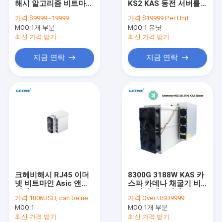
해시 알고리즘 비트마인
KS2 KAS 동전 서버를
마이크로브트 위하트셰미네르
Asic 앤트미네르 KAS
채굴하는 앤트미네르
가격:
$9999~19999
가격:
$19999 Per Unit
카스파 블록키아스 광부
KS3 8.3T Asic
MOQ:
새로운 아시크 광부
1개 부분
MOQ:
1 유닛
8.3T명
최신 가격 받기
최신 가격 받기
금 원자각 Asic 광부
지금 연락
지금 연락
Jas 광부
가나안 아발론 광부
이실린콘 Asic 광부
이베링크 광부
광부 그래픽 카드
크헤비해시 RJ45 이더
8300G 3188W KAS 카
GPU 채굴 장비
넷 비트마인 Asic 앤트
스파 카데나 채굴기 비
미네르 KS3 8.3Th/S
트마인 앤트미네르 KS3
가격:
1806USD, can be negotiate
가격:
Over USD9999
KASPA 마이닝
하드 디스크 마이닝
MOQ:
1
MOQ:
1개 부분
최신 가격 받기
최신 가격 받기