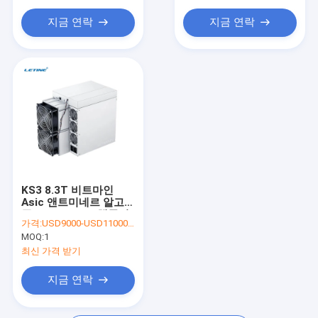
이폴로 광부
지금 연락
지금 연락
키아 마이닝 장비
에방 법인세차감전의 순이익 광부
스트롱우 광부
Asic 광부 부분
야미 광부
KS3 8.3T 비트마인
Asic 앤트미네르 알고리
즘 3188W KAS 채굴기
가격:
USD9000-USD110000 negotiable
MOQ:
1
최신 가격 받기
지금 연락