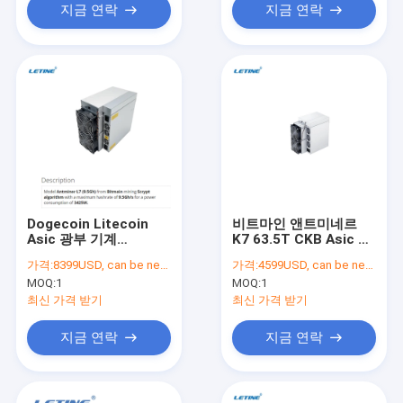
지금 연락
지금 연락
Dogecoin Litecoin
비트마인 앤트미네르
Asic 광부 기계
K7 63.5T CKB Asic 광
Antminer L7 9050MH
부 4 팬들 네르보 비밀당
가격:
8399USD, can be negotiate
가격:
4599USD, can be negotiate
Scrypt 알고리즘
원 3080W
MOQ:
1
MOQ:
1
최신 가격 받기
최신 가격 받기
지금 연락
지금 연락