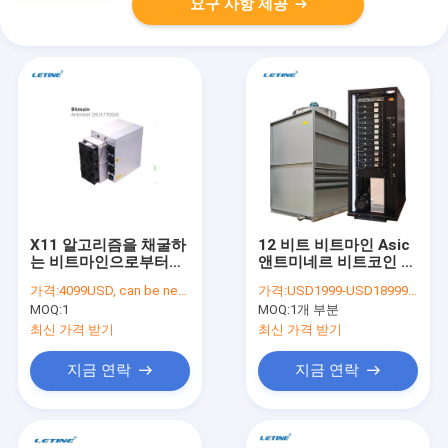
요구 사항 제공
X11 알고리즘을 채굴하
12 비트 비트마인 Asic
는 비트마인으로부터의
앤트미네르 비트코인 위
2839W 비트마인 Asic
하트셰미네르 M33S++
가격:
4099USD, can be negotiate
가격:
USD1999-USD18999/Piece
앤트미네르 D9 1770Gh
M53S 수력전기
MOQ:
1
MOQ:
1개 부분
최신 가격 받기
최신 가격 받기
지금 연락
지금 연락