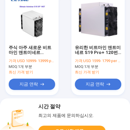
주식 아주 새로운 비트
유리한 비트마인 앤트미
마인 앤트미네르
네르 S19 Pro+ 120번
S19XP Algo BTC Asic
째 비트코인 채굴기
가격:
USD 10999- 13999 per piece
가격:
USD 1599- 1799 per antminer s19pro
광부 140T SHA-256명
Sha-256
MOQ:
1개 부분
MOQ:
1개 부분
최신 가격 받기
최신 가격 받기
지금 연락
지금 연락
시간 절약
최고의 제품에 문의하십시오.