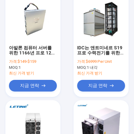
아발론 컴퓨터 서버를
IDC는 앤트미네르 S19
위한 1166년 프로 1246
프로 수력전기를 위한
년 1346 ATX PSU 전원
시스템 드라이 워터 냉
가격:
$149-$159
가격:
$6999 Per Unit
공급기
각기를 과다한 클럭 수
MOQ:
1
MOQ:
1 내각
를 설정합니다
최신 가격 받기
최신 가격 받기
지금 연락
지금 연락
집
제품
비디오