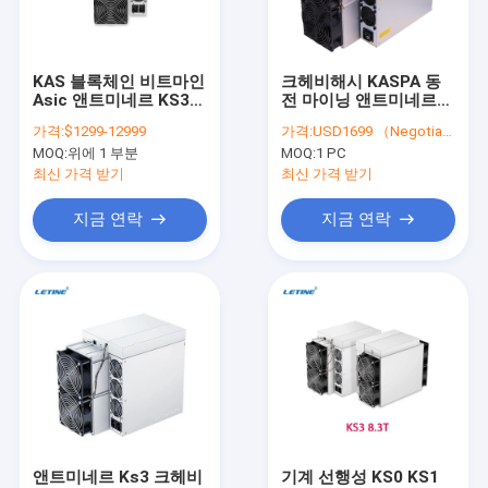
우리 에 관한 것
공장 투어
KAS 블록체인 비트마인
크헤비해시 KASPA 동
Asic 앤트미네르 KS3
전 마이닝 앤트미네르
품질 관리
8.3T 크헤비해시 Asic
KS3 Asic 광부 8.3T
가격:
$1299-12999
가격:
USD1699 （Negotiable）
채굴기
3188W명
MOQ:
위에 1 부분
MOQ:
1 PC
저희와 연락
최신 가격 받기
최신 가격 받기
뉴스
지금 연락
지금 연락
사건
비트마인 ASIC (원칩주문형 반도체) 앤트미네르
카스파 Asic 광부
아이세리버 아시크 마이너
앤트미네르 Ks3 크헤비
기계 선행성 KS0 KS1