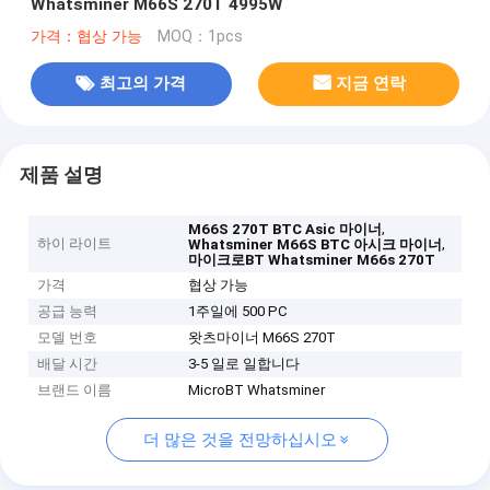
Whatsminer M66S 270T 4995W
가격：협상 가능
MOQ：1pcs
최고의 가격
지금 연락
제품 설명
,
M66S 270T BTC Asic 마이너
하이 라이트
,
Whatsminer M66S BTC 아시크 마이너
마이크로BT Whatsminer M66s 270T
가격
협상 가능
공급 능력
1주일에 500 PC
모델 번호
왓츠마이너 M66S 270T
배달 시간
3-5 일로 일합니다
브랜드 이름
MicroBT Whatsminer
더 많은 것을 전망하십시오