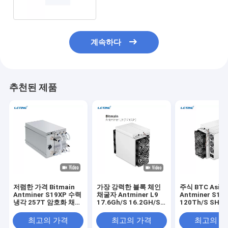
계속하다
추천된 제품
저렴한 가격 Bitmain
가장 강력한 블록 체인
주식 BTC Asic
Antminer S19XP 수력
채굴자 Antminer L9
Antminer S19k
냉각 257T 암호화 채굴
17.6Gh/S 16.2GH/S
120Th/S SHA-
자 S19 XP Hyd 255T
0.21J/M 채굴 LTC
토신 광산 기계
246T 20.8W 비트코인
DOGE BEL Asic 채굴
최고의 가격
최고의 가격
최고의 
채굴자
자 Antminer L9