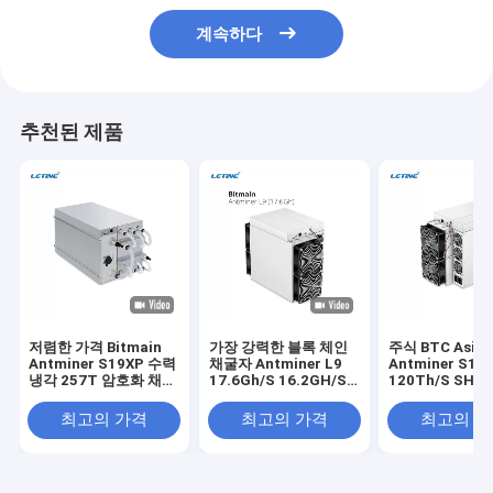
계속하다
추천된 제품
저렴한 가격 Bitmain
가장 강력한 블록 체인
주식 BTC Asic
Antminer S19XP 수력
채굴자 Antminer L9
Antminer S19k
냉각 257T 암호화 채굴
17.6Gh/S 16.2GH/S
120Th/S SHA-
자 S19 XP Hyd 255T
0.21J/M 채굴 LTC
토신 광산 기계
246T 20.8W 비트코인
DOGE BEL Asic 채굴
최고의 가격
최고의 가격
최고의 
채굴자
자 Antminer L9