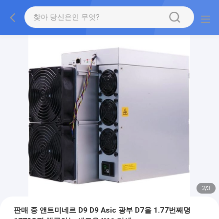
2
/
3
판매 중 앤트미네르 D9 D9 Asic 광부 D7을 1.77번째명