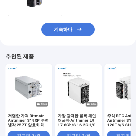
3154W 채굴기
계속하다
추천된 제품
저렴한 가격 Bitmain
가장 강력한 블록 체인
주식 BTC Asic
Antminer S19XP 수력
채굴자 Antminer L9
Antminer S19k
냉각 257T 암호화 채굴
17.6Gh/S 16.2GH/S
120Th/S SHA-
자 S19 XP Hyd 255T
0.21J/M 채굴 LTC
토신 광산 기계
246T 20.8W 비트코인
DOGE BEL Asic 채굴
최고의 가격
최고의 가격
최고의 