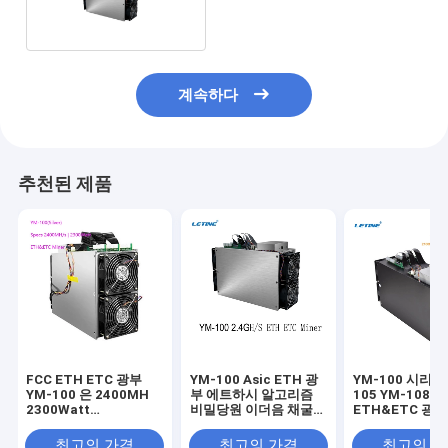
계속하다
추천된 제품
FCC ETH ETC 광부
YM-100 Asic ETH 광
YM-100 시리즈
YM-100 은 2400MH
부 에트하시 알고리즘
105 YM-108 
2300Watt
비밀당원 이더음 채굴기
ETH&ETC 광부
3530mmx250mmx380mm
블록체인 광부
2100MH 2000
2400MH 2200M
최고의 가격
최고의 가격
최고의 