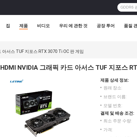
집
제품
비디오
우리 에 관한 것
공장 투어
품질 
드 아서스 TUF 지포스 RTX 3070 Ti OC 판 게임
HDMI NVIDIA 그래픽 카드 아서스 TUF 지포스 RTX
제품 상세 정보:
원래 장소:
브랜드 이름:
모델 번호:
결제 및 배송 조건:
최소 주문 수량:
가격: