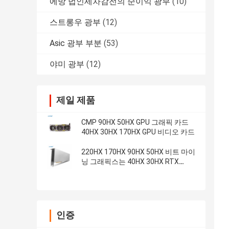
에방 법인세차감전의 순이익 광부
(10)
스트롱우 광부
(12)
Asic 광부 부분
(53)
야미 광부
(12)
제일 제품
CMP 90HX 50HX GPU 그래픽 카드
40HX 30HX 170HX GPU 비디오 카드
220HX 170HX 90HX 50HX 비트 마이
닝 그래픽스는 40HX 30HX RTX
3090 RTX 3080 3070 3060 GTX
1660S를 빗질합니다
인증