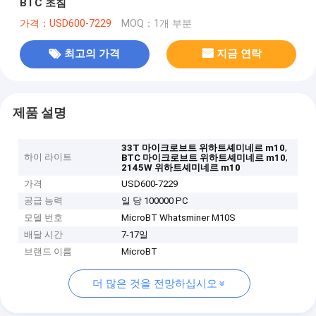
BTC 초침
가격：USD600-7229
MOQ：1개 부분
최고의 가격
지금 연락
제품 설명
,
33T 마이크로브트 위하트셰미네르 m10
하이 라이트
,
BTC 마이크로브트 위하트셰미네르 m10
2145W 위하트셰미네르 m10
가격
USD600-7229
공급 능력
일 당 100000 PC
모델 번호
MicroBT Whatsminer M10S
배달 시간
7-17일
브랜드 이름
MicroBT
더 많은 것을 전망하십시오