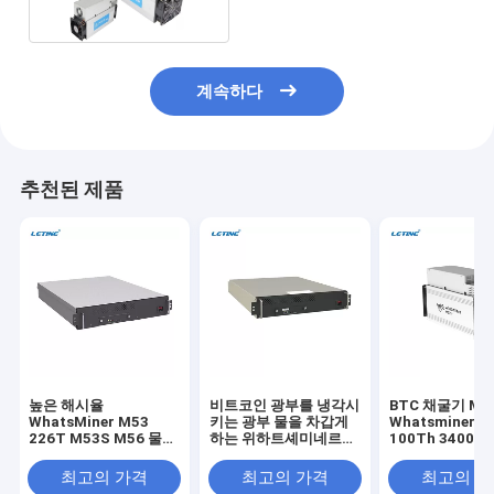
계속하다
추천된 제품
높은 해시율
비트코인 광부를 냉각시
BTC 채굴기 Mic
WhatsMiner M53
키는 광부 물을 차갑게
Whatsminer M
226T M53S M56 물
하는 위하트셰미네르
100Th 3400W 
냉각 Asic 서버
M53s++ 302t BTC 광
256 알고리즘 
부 수력전기
채굴기 Whatsmi
최고의 가격
최고의 가격
최고의 
M30S+