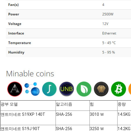
광부 모델
알고리즘
힘
중량
앤트미네르 S19XP 140T
SHA-256
3010 Ｗ
14.5KG
앤트미네르 S19J 90T
SHA-256
3250 Ｗ
14.2KG