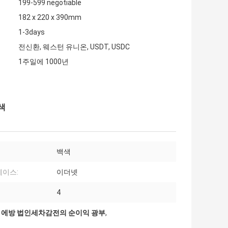
199-599 negotiable
182 x 220 x 390mm
1-3days
전신환, 웨스턴 유니온, USDT, USDC
1주일에 1000년
색
백색
이스:
이더넷
4
0w 에방 법인세차감전의 순이익 광부
,