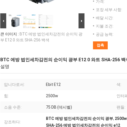
가격:
포장 세부 사항:
배달 시간:
지불 조건:
큰 이미지 :
BTC 에방 법인세차감전의 순이익 광
공급 능력:
부 E12 0 와트 SHA-256 백색
접촉
BTC 에방 법인세차감전의 순이익 광부 E12 0 와트 SHA-256 백
설명
압니다로서:
Ebit E12
색:
힘:
2500w
인터페
소음 수준:
75 DB (데시벨)
팬들:
BTC 에방 법인세차감전의 순이익 광부
,
250
강조하다:
SHA-256 에방 법인세차감전의 순이익 e12