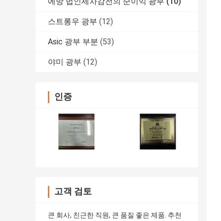
에방 법인세차감전의 순이익 광부
(10)
스트롱우 광부
(12)
Asic 광부 부분
(53)
야미 광부
(12)
인증
고객 검토
큰 회사, 친근한 직원, 큰 품질 좋은 제품. 추천