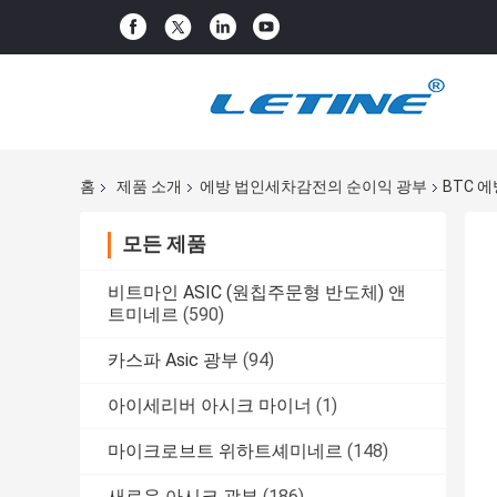
홈
제품 소개
에방 법인세차감전의 순이익 광부
BTC 에
모든 제품
비트마인 ASIC (원칩주문형 반도체) 앤
트미네르
(590)
카스파 Asic 광부
(94)
아이세리버 아시크 마이너
(1)
마이크로브트 위하트셰미네르
(148)
새로운 아시크 광부
(186)