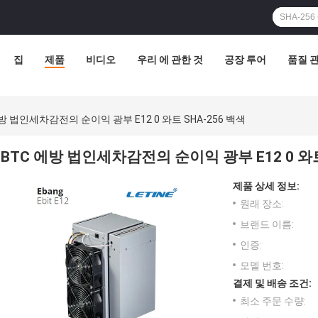
집
제품
비디오
우리 에 관한 것
공장 투어
품질 
방 법인세차감전의 순이익 광부 E12 0 와트 SHA-256 백색
BTC 에방 법인세차감전의 순이익 광부 E12 0 와트
제품 상세 정보:
원래 장소:
브랜드 이름:
인증:
모델 번호:
결제 및 배송 조건:
최소 주문 수량: