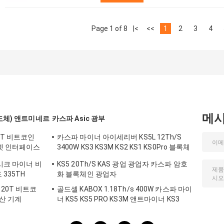
Page 1 of 8
|<
<<
1
2
3
4
메
반도체) 앤트미네르
카스파 Asic 광부
0T 비트코인
카스파 마이너 아이세리버 KS5L 12Th/S
넷 인터페이스
3400W KS3 KS3M KS2 KS1 KS0Pro 블록체
인 마이닝 머신 KS5L 카스 마이너
아시크 마이너 비
KS5 20Th/S KAS 광업 광업자 카스파 암호
335TH
화 블록체인 광업자
o 120T 비트코
골드셸 KABOX 1.18Th/s 400W 카스파 마이
광산 기계
너 KS5 KS5 PRO KS3M 앤트마이너 KS3
KS5L 12T 11T 10T 아시크 마이너