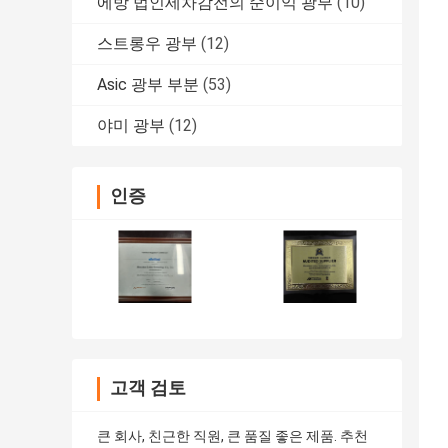
에방 법인세차감전의 순이익 광부
(10)
스트롱우 광부
(12)
Asic 광부 부분
(53)
야미 광부
(12)
인증
고객 검토
큰 회사, 친근한 직원, 큰 품질 좋은 제품. 추천