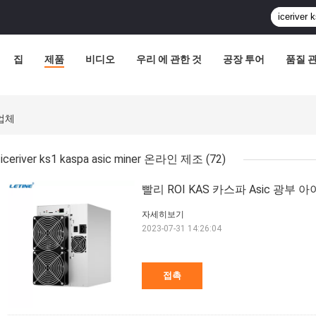
집
제품
비디오
우리 에 관한 것
공장 투어
품질 
조업체
iceriver ks1 kaspa asic miner 온라인 제조
(72)
빨리 ROI KAS 카스파 Asic 광부 아이
자세히보기
2023-07-31 14:26:04
접촉